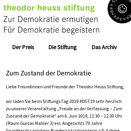
S
n
e
d
n
e
e
p
n
S
Der Preis
Die Stiftung
Das Archiv
Zum Zustand der Demokratie
Liebe Freundinnen und Freunde der Theodor Heuss Stiftung,
wir laden Sie beim StiftungsTag 2019
#DST19
sehr herzlich
zu unserer Veranstaltung
„Freude an der Verfassung – Zum
Zustand der Demokratie“
am 6. Juni 2019, 11.30 – 12.30 Uhr
(Raum Gustav Mahler 3) ein. Angesichts 70 Jahre
Grundgesetz erörtern
Bundesjustizministerin a.D. Sabine