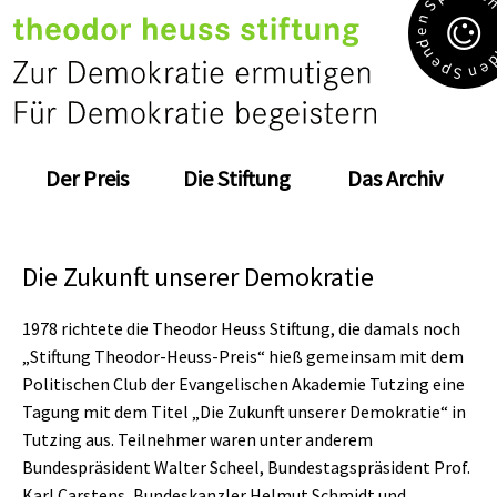
S
n
e
d
n
e
e
p
n
S
Der Preis
Die Stiftung
Das Archiv
Die Zukunft unserer Demokratie
1978 richtete die Theodor Heuss Stiftung, die damals noch
„Stiftung Theodor-Heuss-Preis“ hieß gemeinsam mit dem
Politischen Club der Evangelischen Akademie Tutzing eine
Tagung mit dem Titel „Die Zukunft unserer Demokratie“ in
Tutzing aus. Teilnehmer waren unter anderem
Bundespräsident Walter Scheel, Bundestagspräsident Prof.
Karl Carstens, Bundeskanzler Helmut Schmidt und