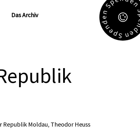
e
p
S
n
Das Archiv
e
d
n
e
e
p
n
S
 Republik
er Republik Moldau, Theodor Heuss