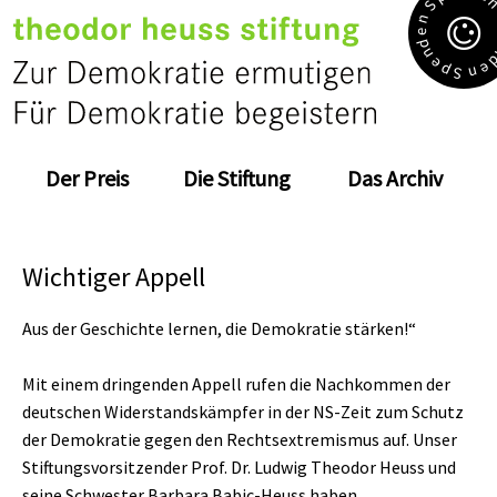
S
n
e
d
n
e
e
p
n
S
Der Preis
Die Stiftung
Das Archiv
Wichtiger Appell
Aus der Geschichte lernen, die Demokratie stärken!“
Mit einem dringenden Appell rufen die Nachkommen der
deutschen Widerstandskämpfer in der NS-Zeit zum Schutz
der Demokratie gegen den Rechtsextremismus auf. Unser
Stiftungsvorsitzender Prof. Dr. Ludwig Theodor Heuss und
seine Schwester Barbara Babic-Heuss haben