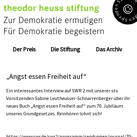
S
n
e
d
n
e
e
p
n
S
Der Preis
Die Stiftung
Das Archiv
„Angst essen Freiheit auf“
Ein interessantes Interview auf SWR 2 mit unserer stv.
Vorsitzenden Sabine Leutheusser-Schnarrenberger über ihr
neues Buch „Angst essen Freiheit auf“ zum 70. Jubiläum
unseres Grundgesetzes. Reinhören lohnt sich!
https://www.swr.de/swr2/programm/sendungen/journal/70-