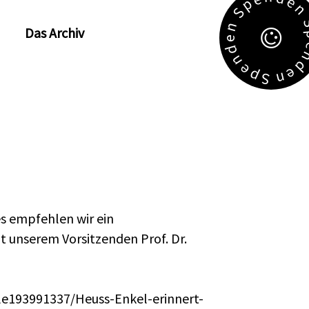
e
p
S
n
Das Archiv
e
d
n
e
e
p
n
S
s empfehlen wir ein
t unserem Vorsitzenden Prof. Dr.
le193991337/Heuss-Enkel-erinnert-