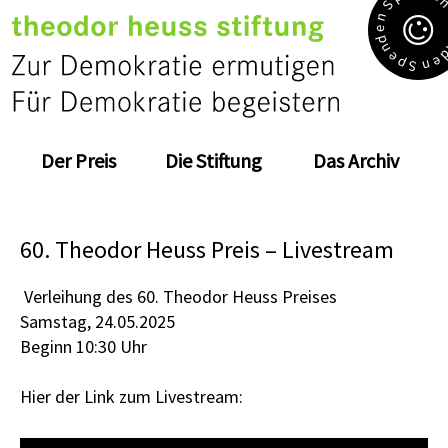
S
n
e
d
n
e
e
p
n
S
Der Preis
Die Stiftung
Das Archiv
60. Theodor Heuss Preis – Livestream
Verleihung des 60. Theodor Heuss Preises
Samstag, 24.05.2025
Beginn 10:30 Uhr
Hier der Link zum Livestream: