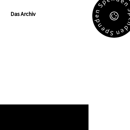
e
p
S
n
Das Archiv
e
d
n
e
e
p
n
S